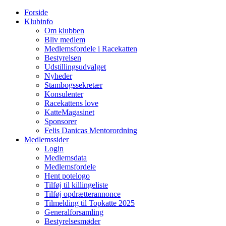
Forside
Klubinfo
Om klubben
Bliv medlem
Medlemsfordele i Racekatten
Bestyrelsen
Udstillingsudvalget
Nyheder
Stambogssekretær
Konsulenter
Racekattens love
KatteMagasinet
Sponsorer
Felis Danicas Mentorordning
Medlemssider
Login
Medlemsdata
Medlemsfordele
Hent potelogo
Tilføj til killingeliste
Tilføj opdrætterannonce
Tilmelding til Topkatte 2025
Generalforsamling
Bestyrelsesmøder