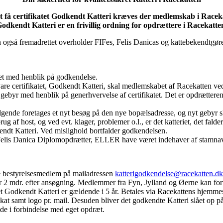
t få certifikatet Godkendt Katteri kræves der medlemskab i Racek
odkendt Katteri er en frivillig ordning for opdrættere i Racekatte
også fremadrettet overholder FIFes, Felis Danicas og kattebekendtgøre
et med henblik på godkendelse.
vare certifikatet, Godkendt Katteri, skal medlemskabet af Racekatten ve
gebyr med henblik på generhvervelse af certifikatet. Det er opdrætteren
ølgende foretages et nyt besøg på den nye bopælsadresse, og nyt gebyr sk
g af host, og ved evt. klager, problemer o.l., er det katteriet, det falder
endt Katteri. Ved mislighold bortfalder godkendelsen.
elis Danica Diplomopdrætter, ELLER have været indehaver af stamnavn
ge bestyrelsesmedlem på mailadressen
katterigodkendelse@racekatten.dk
r 2 mdr. efter ansøgning. Medlemmer fra Fyn, Jylland og Øerne kan for
et Godkendt Katteri er gældende i 5 år. Betales via Racekattens hjemmes
fikat samt logo pr. mail. Desuden bliver det godkendte Katteri slået op 
de i forbindelse med eget opdræt.