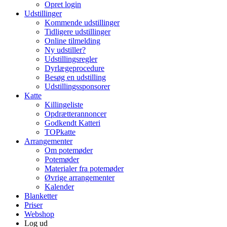
Opret login
Udstillinger
Kommende udstillinger
Tidligere udstillinger
Online tilmelding
Ny udstiller?
Udstillingsregler
Dyrlægeprocedure
Besøg en udstilling
Udstillingssponsorer
Katte
Killingeliste
Opdrætterannoncer
Godkendt Katteri
TOPkatte
Arrangementer
Om potemøder
Potemøder
Materialer fra potemøder
Øvrige arrangementer
Kalender
Blanketter
Priser
Webshop
Log ud