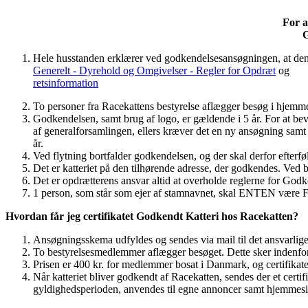
For a
G
Hele husstanden erklærer ved godkendelsesansøgningen, at den 
Generelt - Dyrehold og Omgivelser - Regler for Opdræt
og
retsinformation
To personer fra Racekattens bestyrelse aflægger besøg i hjemm
Godkendelsen, samt brug af logo, er gældende i 5 år. For at be
af generalforsamlingen, ellers kræver det en ny ansøgning samt 
år.
Ved flytning bortfalder godkendelsen, og der skal derfor efterf
Det er katteriet på den tilhørende adresse, der godkendes. Ved bru
Det er opdrætterens ansvar altid at overholde reglerne for Godk
1 person, som står som ejer af stamnavnet, skal ENTEN være F
Hvordan får jeg certifikatet Godkendt Katteri hos Racekatten?
Ansøgningsskema udfyldes og sendes via mail til det ansvarli
To bestyrelsesmedlemmer aflægger besøget. Dette sker indenfo
Prisen er 400 kr. for medlemmer bosat i Danmark, og certifikat
Når katteriet bliver godkendt af Racekatten, sendes der et certi
gyldighedsperioden, anvendes til egne annoncer samt hjemmesi