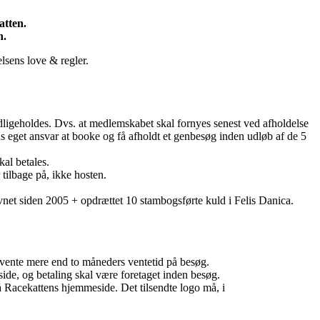
atten.
n.
lsens love & regler.
dligeholdes. Dvs. at medlemskabet skal fornyes senest ved afholdelse
s eget ansvar at booke og få afholdt et genbesøg inden udløb af de 5
al betales.
 tilbage på, ikke hosten.
et siden 2005 + opdrættet 10 stambogsførte kuld i Felis Danica.
vente mere end to måneders ventetid på besøg.
ide, og betaling skal være foretaget inden besøg.
på Racekattens hjemmeside. Det tilsendte logo må, i