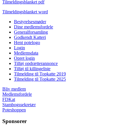
Tilmeldingsblanket pdf
Tilmeldingsblanket word
Bestyrelsesmøder
Dine medlemsfordele
Generalforsamling
Godkendt Katteri
Hent potelogo
Login
Medlemsdata
Opret login
Tilføj opdrætterannonce
Tilføj til killingeliste
Tilmelding til Topkatte 2019
Tilmelding til Topkatte 2025
Bliv medlem
Medlemsfordele
FDKat
Stambogssekretær
Poteshoppen
Sponsorer