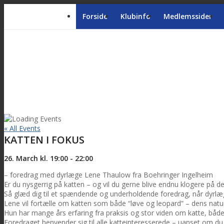
Forside
Klubinfo
Medlemssider
« All Events
KATTEN I FOKUS
26. March kl. 19:00
-
22:00
– foredrag med dyrlæge Lene Thaulow fra Boehringer Ingelheim
Er du nysgerrig på katten – og vil du gerne blive endnu klogere på
Så glæd dig til et spændende og underholdende foredrag, når dy
Lene vil fortælle om katten som både “løve og leopard” – dens nat
Hun har mange års erfaring fra praksis og stor viden om katte, både f
Foredraget henvender sig til alle katteinteresserede – uanset om du 