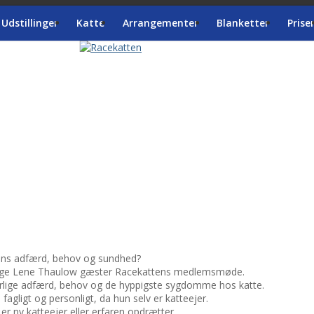
Udstillinger
Katte
Arrangementer
Blanketter
Prise
 dens adfærd, behov og sundhed?
rlæge Lene Thaulow gæster Racekattens medlemsmøde.
urlige adfærd, behov og de hyppigste sygdomme hos katte.
agligt og personligt, da hun selv er katteejer.
er ny katteejer eller erfaren opdrætter.