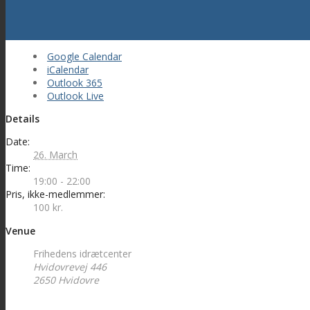
Google Calendar
iCalendar
Outlook 365
Outlook Live
Details
Date:
26. March
Time:
19:00 - 22:00
Pris, ikke-medlemmer:
100 kr.
Venue
Frihedens idrætcenter
Hvidovrevej 446
2650
Hvidovre